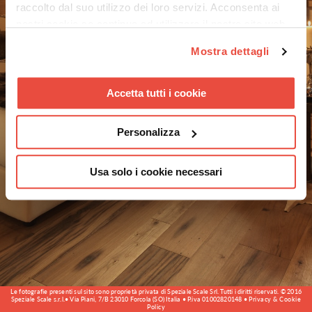
raccolto dal suo utilizzo dei loro servizi. Acconsenta ai
nostri cookie se continua ad utilizzare il nostro sito web.
Mostra dettagli
Accetta tutti i cookie
Personalizza
Usa solo i cookie necessari
Le fotografie presenti sul sito sono proprietà privata di Speziale Scale Srl. Tutti i diritti riservati. © 2016
Speziale Scale s.r.l.• Via Piani, 7/B 23010 Forcola (SO) Italia • P.iva 01002820148 •
Privacy & Cookie
Policy