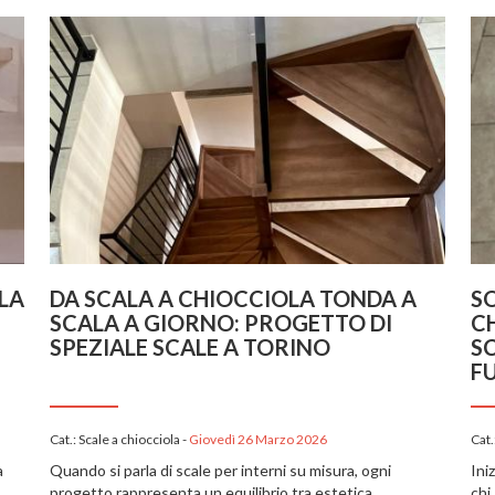
LA
DA SCALA A CHIOCCIOLA TONDA A
SO
SCALA A GIORNO: PROGETTO DI
C
SPEZIALE SCALE A TORINO
S
F
Cat.:
Scale a chiocciola
-
Giovedì 26 Marzo 2026
Cat.
a
Quando si parla di scale per interni su misura, ogni
Ini
progetto rappresenta un equilibrio tra estetica,
chi