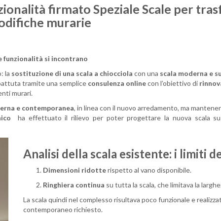
zionalità firmato Speziale Scale per tra
odifiche murarie
e funzionalità si incontrano
: la
sostituzione di una scala a chiocciola
con una
scala moderna e s
battuta tramite una semplice
consulenza online
con l’obiettivo di
rinnov
nti murari.
derna e contemporanea
, in linea con il nuovo arredamento, ma mantenen
nico
ha effettuato il rilievo per poter progettare la nuova scala s
Analisi della scala esistente:
i limiti 
Dimensioni ridotte
rispetto al vano disponibile.
Ringhiera continua
su tutta la scala, che limitava la largh
La scala quindi nel complesso risultava poco funzionale e realizza
contemporaneo richiesto.