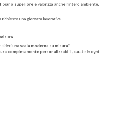
l piano superiore
e valorizza anche l’intero ambiente,
 ha richiesto una giornata lavorativa.
 misura
esideri una
scala moderna su misura
?
sura completamente personalizzabili
, curate in ogni