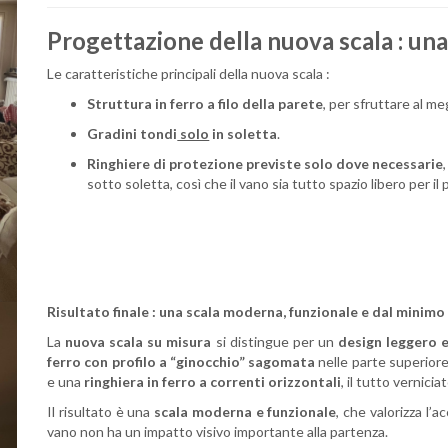
Progettazione della nuova scala : u
na
Le caratteristiche principali della nuova scala :
Struttura in ferro a filo della parete
, per sfruttare al meg
Gradini tondi
solo
in soletta
.
Ringhiere di protezione previste solo dove necessarie
sotto soletta, così che il vano sia tutto spazio libero per il
Risultato finale : u
na scala moderna, funzionale e dal minimo
La
nuova scala su misura
si distingue per un
design leggero
ferro con profilo a “ginocchio” sagomata
nelle parte superiore
e una
ringhiera in ferro a correnti orizzontali
, il tutto vernicia
Il risultato è una
scala moderna e funzionale
, che valorizza l’
vano non ha un impatto visivo importante alla partenza.