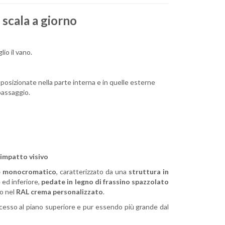
 scala a giorno
lio il vano.
, posizionate nella parte interna e in quelle esterne
 passaggio.
 impatto visivo
 e monocromatico
, caratterizzato da una
struttura in
 ed inferiore,
pedate in legno di frassino spazzolato
to nel
RAL crema personalizzato
.
accesso al piano superiore e pur essendo più grande dal