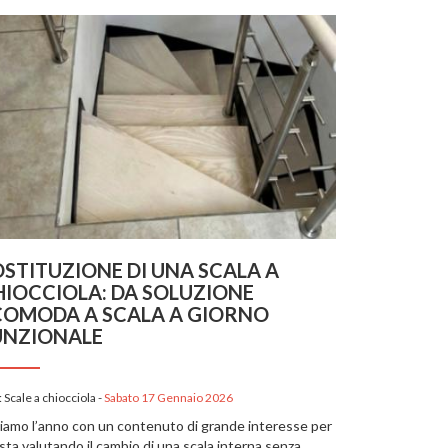
STITUZIONE DI UNA SCALA A
HIOCCIOLA: DA SOLUZIONE
COMODA A SCALA A GIORNO
UNZIONALE
:
Scale a chiocciola
-
Sabato 17 Gennaio 2026
ziamo l’anno con un contenuto di grande interesse per
 sta valutando il cambio di una scala interna senza