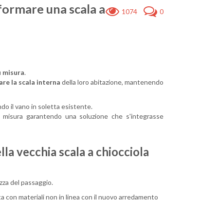
sformare una scala a
1074
0
u misura
.
are la scala interna
della loro abitazione, mantenendo
do il vano in soletta esistente.
u misura garantendo una soluzione che s'integrasse
della vecchia scala a chiocciola
ezza del passaggio.
ta con materiali non in linea con il nuovo arredamento