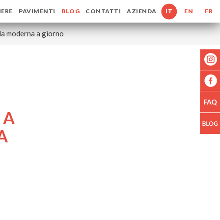
IERE
PAVIMENTI
BLOG
CONTATTI
AZIENDA
IT
EN
FR
ala moderna a giorno
 A
A