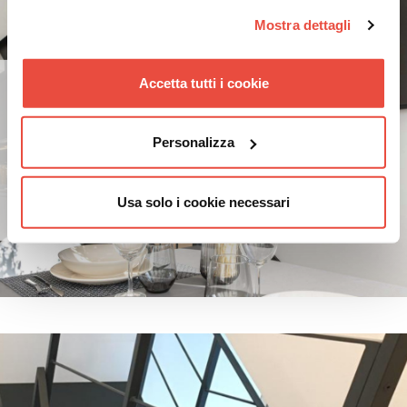
Mostra dettagli
Accetta tutti i cookie
Scale a giorno e rivestimenti
Scale Per Interni
Le scale per interni non sono solo un
Personalizza
elemento pratico della tua casa, ma
anche un'opportunità per esprimere il
tuo stile e aggiungere un tocco disti...
Usa solo i cookie necessari
Lunedì 19 Febbraio 2024