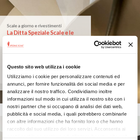
Scale a giorno e rivestimenti
La Ditta Speziale Scale e le
Sue Soluzioni per Interni
Nell'universo dell'interior design, pochi
elementi sono tanto funzionali quanto
esteticamente rilevanti quanto le
SCALE SU MISURA. PRODUZIONE SU
Questo sito web utilizza i cookie
MI...
Utilizziamo i cookie per personalizzare contenuti ed
Sabato 24 Febbraio 2024
annunci, per fornire funzionalità dei social media e per
analizzare il nostro traffico. Condividiamo inoltre
informazioni sul modo in cui utilizza il nostro sito con i
nostri partner che si occupano di analisi dei dati web,
pubblicità e social media, i quali potrebbero combinarle
con altre informazioni che ha fornito loro o che hanno
raccolto dal suo utilizzo dei loro servizi. Acconsenta ai
nostri cookie se continua ad utilizzare il nostro sito web.