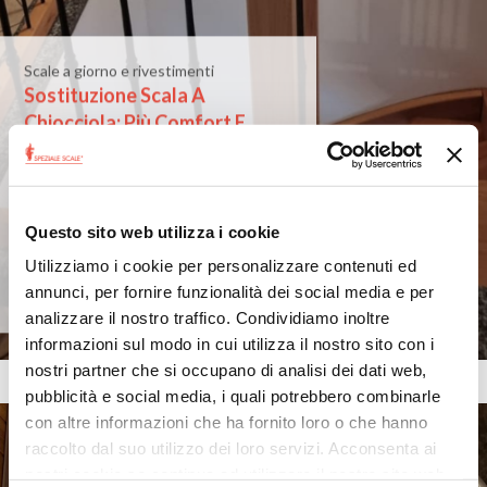
Scale a giorno e rivestimenti
Sostituzione Scala A
Chiocciola: Più Comfort E
Spazio Con Una Scala A
Giorno Su Misura
Quando si parla di scale interne,
spesso la scelta ricade sulla scala a
Questo sito web utilizza i cookie
chiocciola per esigenze di spazio.
Tuttavia, questa soluzione non sem...
Utilizziamo i cookie per personalizzare contenuti ed
annunci, per fornire funzionalità dei social media e per
Sabato 12 Luglio 2025
analizzare il nostro traffico. Condividiamo inoltre
informazioni sul modo in cui utilizza il nostro sito con i
nostri partner che si occupano di analisi dei dati web,
pubblicità e social media, i quali potrebbero combinarle
con altre informazioni che ha fornito loro o che hanno
raccolto dal suo utilizzo dei loro servizi. Acconsenta ai
nostri cookie se continua ad utilizzare il nostro sito web.