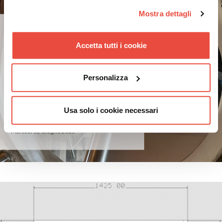
Mostra dettagli
Scale a chiocciola
Sostituzione Di Scala A
Accetta tutti i cookie
Chiocciola Tonda: Più
Comodità Con Una Scala a
Giorno a U
Personalizza
Sostituzione di una Scala a Chiocciola a
Pianta Tonda: più spazio e comodità
senza opere murarie Un esempio
Usa solo i cookie necessari
concreto di come migliorare funzional...
Martedì 03 Giugno 2025