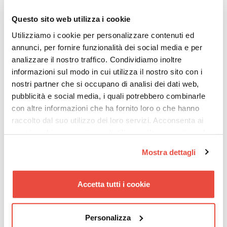
realtà lo sviluppo corretto è a base quadra o rettangolare che a
parità di dimensione permette di sfruttare meglio lo spazio
Questo sito web utilizza i cookie
rendendo l'accesso al piano più comodo. Vi consiglio la lettura di
questi nostri articoli :
Utilizziamo i cookie per personalizzare contenuti ed
annunci, per fornire funzionalità dei social media e per
analizzare il nostro traffico. Condividiamo inoltre
Perchè scegliere una scala a chiocciola a base quadra o
informazioni sul modo in cui utilizza il nostro sito con i
rettangolare
?
nostri partner che si occupano di analisi dei dati web,
Scala a chiocciola a pianta tonda ma con sviluppo quadro
Prima e dopo, sostituzione di una scala a chiocciola
pubblicità e social media, i quali potrebbero combinarle
con altre informazioni che ha fornito loro o che hanno
raccolto dal suo utilizzo dei loro servizi. Acconsenta ai
In generale le scale a chiocciola a pianta tonda per essere
nostri cookie se continua ad utilizzare il nostro sito web.
comode devono avere un diametro di circa 1.60 mt e vengono
predilette da chi ama linee morbide e sinuose.
Mostra dettagli
Anche queste possono avere un taglio classico, industrial o
moderno in base ai colori e ai materiali che si andranno a
scegliere.
Accetta tutti i cookie
Personalizza