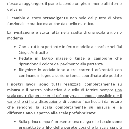
riesce a raggiungere il piano facendo un giro in meno all'interno
del vano
Il
cambio
è stato
stravolgente
non solo dal punto di vista
funzionale e pratico ma anche da quello estetico.
La rivisitazione è stata fatta nella scelta di una scala a giorno
moderna
Con struttura portante in ferro modello a cosciale nel Ral
Grigio Antracite
Pedate in faggio massello
tinte a campione
che
riprendono il colore del pavimento alla partenza
Ringhiere in acciaio inox a tre correnti orizzontali con
corrimano in legno a sezione tonda coordinato alle pedate
I nostri lavori sono tutti realizzati completamente su
misura
e il nostro obbiettivo è quello di fornire sempre
una
scala costruitaper essere il più congrua e comoda possibile per il
vano che si ha a disposizione
, di seguito i particolari da notare
che rendono
la scala completamente su misura e la
differenziano rispetto alle scale prefabbricate:
Sulla prima rampa è presente una risega e le f
ascie sono
progettate a filo della parete
così che la scala sia più