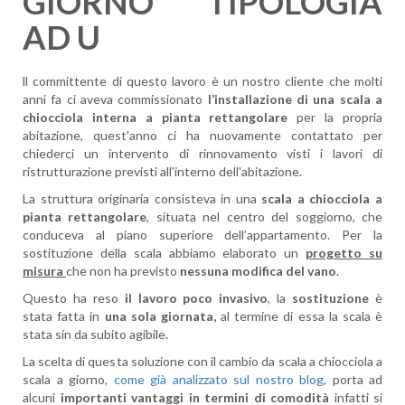
GIORNO TIPOLOGIA
AD U
ll committente di questo lavoro è un nostro cliente che molti
anni fa ci aveva commissionato
l’installazione di una scala a
chiocciola interna a pianta rettangolare
per la propria
abitazione, quest'anno ci ha nuovamente contattato per
chiederci un intervento di rinnovamento visti i lavori di
ristrutturazione previsti all'interno dell'abitazione.
La struttura originaria consisteva in una
scala a chiocciola a
pianta rettangolare
, situata nel centro del soggiorno, che
conduceva al piano superiore dell’appartamento. Per la
sostituzione della scala abbiamo elaborato un
progetto su
misura
che non ha previsto
nessuna modifica del vano
.
Questo ha reso
il lavoro poco invasivo
, la
sostituzione
è
stata fatta in
una sola giornata,
al termine di essa la scala è
stata sin da subito agibile.
La scelta di questa soluzione con il cambio da scala a chiocciola a
scala a giorno,
come già analizzato sul nostro blog
, porta ad
alcuni
importanti vantaggi in termini di comodità
infatti si