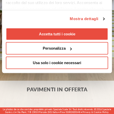
raccolto dal suo utilizzo dei loro servizi. Acconsenta ai
nostri cookie se continua ad utilizzare il nostro sito web.
Mostra dettagli
Accetta tutti i cookie
Personalizza
Usa solo i cookie necessari
PAVIMENTI IN OFFERTA
Le photos de ce site sont des propriétés priveés Speziale Scale Srl. Tout droits réservés. © 2016 Speziale
Scale s.r.l.• Via Piani, 7/B 23010 Forcola (SO) Italia • P.iva 01002820148 •
Privacy & Cookie Policy