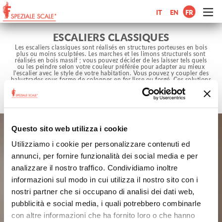
IT
EN
FR
ESCALIERS CLASSIQUES
Les escaliers classiques sont réalisés en structures porteuses en bois
plus ou moins sculptées. Les marches et les limons structurels sont
réalisés en bois massif ; vous pouvez décider de les laisser tels quels
ou les peindre selon votre couleur préférée pour adapter au mieux
l'escalier avec le style de votre habitation. Vous pouvez y coupler des
balustrades sous forme de colonnes en fer lisse ou forgé. Ces solutions
peuvent également s'adapter à des styles modernes ; il suffit d'y
apporter des touches telles que l'ajout de coloris actuels, du verre et
de l'acier inoxydable. Ces escaliers ne prévoient aucun système
d'ancrage au mur.
Questo sito web utilizza i cookie
Utilizziamo i cookie per personalizzare contenuti ed
annunci, per fornire funzionalità dei social media e per
analizzare il nostro traffico. Condividiamo inoltre
informazioni sul modo in cui utilizza il nostro sito con i
nostri partner che si occupano di analisi dei dati web,
pubblicità e social media, i quali potrebbero combinarle
con altre informazioni che ha fornito loro o che hanno