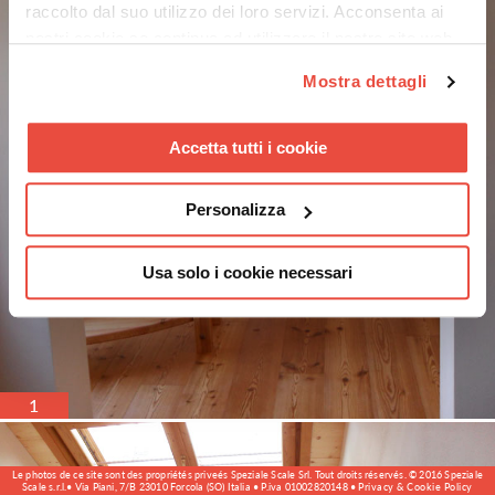
raccolto dal suo utilizzo dei loro servizi. Acconsenta ai
nostri cookie se continua ad utilizzare il nostro sito web.
Mostra dettagli
Accetta tutti i cookie
Personalizza
Usa solo i cookie necessari
1
Le photos de ce site sont des propriétés priveés Speziale Scale Srl. Tout droits réservés. © 2016 Speziale
Scale s.r.l.• Via Piani, 7/B 23010 Forcola (SO) Italia • P.iva 01002820148 •
Privacy & Cookie Policy