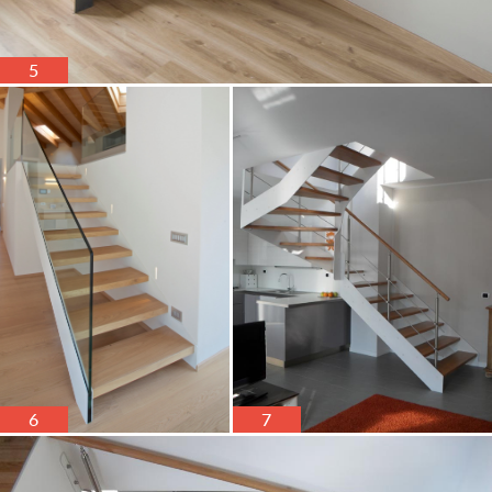
5
6
7