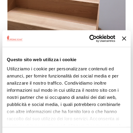
Questo
rivestimento è stato creato
, come del resto come
Questo sito web utilizza i cookie
ogni nostro lavori,
su misura
.
Utilizziamo i cookie per personalizzare contenuti ed
Il committente è lo studio di architettura Engler per
annunci, per fornire funzionalità dei social media e per
un'abitazione in Svizzera.
analizzare il nostro traffico. Condividiamo inoltre
RIVESTIMENTO SCALA A
informazioni sul modo in cui utilizza il nostro sito con i
nostri partner che si occupano di analisi dei dati web,
GIORNO,
pubblicità e social media, i quali potrebbero combinarle
CARATTERISTICHE
con altre informazioni che ha fornito loro o che hanno
TECNICHE E COLORI
raccolto dal suo utilizzo dei loro servizi. Acconsenta ai
nostri cookie se continua ad utilizzare il nostro sito web.
LE PEDATE E LE ALZATE SONO STATE PROGETTATE