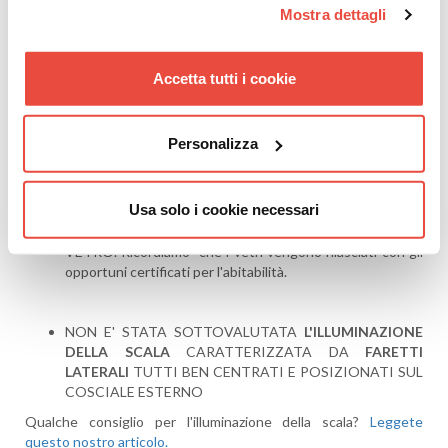
A FILO PER CONFERIRE UNA
LINEA MODERNA E
Mostra dettagli
PULITA
Accetta tutti i cookie
IL LEGNO UTILIZZATO E' COORDINATO AL PIANO
D'ARRIVO. Questa scelta conferisce sicuramente una
continuità visiva e una scelta armoniosa dei colori.
Personalizza
LA PROTEZIONE E' COSTITUITA DA
LASTRE IN
Usa solo i cookie necessari
CRISTALLO
CON CORRIMANO IN ACCIAIO INOX PER
EVITARE IL CONTATTO DIRETTO DELLA MANO SUL
VETRO. Ricordiamo che i vetri vengono rilasciati con gli
opportuni certificati per l'abitabilità.
NON E' STATA SOTTOVALUTATA
L'ILLUMINAZIONE
DELLA SCALA
CARATTERIZZATA DA
FARETTI
LATERALI
TUTTI BEN CENTRATI E POSIZIONATI SUL
COSCIALE ESTERNO
Qualche consiglio per l'illuminazione della scala?
Leggete
questo nostro articolo.