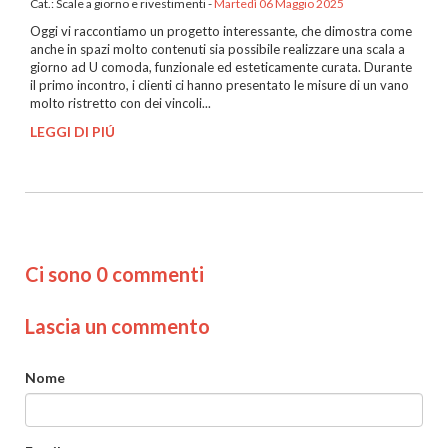
Cat.:
Scale a giorno e rivestimenti
-
Martedì 06 Maggio 2025
Oggi vi raccontiamo un progetto interessante, che dimostra come
anche in spazi molto contenuti sia possibile realizzare una scala a
giorno ad U comoda, funzionale ed esteticamente curata. Durante
il primo incontro, i clienti ci hanno presentato le misure di un vano
molto ristretto con dei vincoli...
LEGGI DI PIÚ
Ci sono 0 commenti
Lascia un commento
Nome